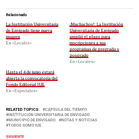
Relacionado
La Institución Universitaria
¡Muchachos!: La Institución
de Envigado tiene nueva
Universitaria de Envigado
imagen
amplió el plazo para
En «Locales»
inscripciones a sus
programas de pregrado y
posgrado
En «Locales»
Hasta el 4 de junio estará
abierta la convocatoria del
Fondo Editorial IUE
En «Especiales»
RELATED TOPICS:
CÁPSULA DEL TIEMPO
INSTITUCIÓN UNIVERSITARIA DE ENVIGADO
MUNICIPIO DE ENVIGADO
NOTAS Y NOTICIAS
TODOS SOMO IUE
SIGUIENTE