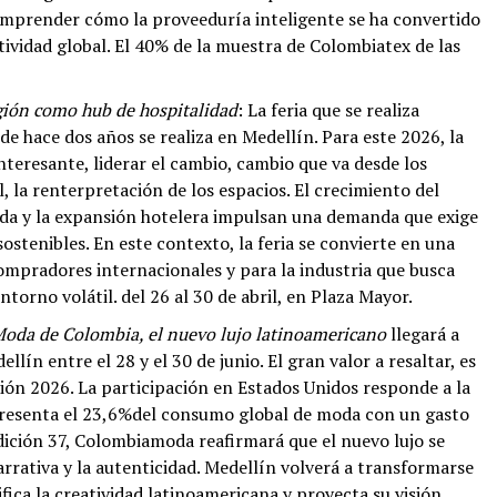
omprender cómo la proveeduría inteligente se ha convertido
tividad global. El 40% de la muestra de Colombiatex de las
región como hub de hospitalidad
: La feria que se realiza
e hace dos años se realiza en Medellín. Para este 2026, la
nteresante, liderar el cambio, cambio que va desde los
l, la renterpretación de los espacios. El crecimiento del
nda y la expansión hotelera impulsan una demanda que exige
sostenibles. En este contexto, la feria se convierte en una
ompradores internacionales y para la industria que busca
orno volátil. del 26 al 30 de abril, en Plaza Mayor.
oda de Colombia, el nuevo lujo latinoamericano
llegará a
llín entre el 28 y el 30 de junio. El gran valor a resaltar, es
ión 2026. La participación en Estados Unidos responde a la
presenta el 23,6%del consumo global de moda con un gasto
edición 37, Colombiamoda reafirmará que el nuevo lujo se
arrativa y la autenticidad. Medellín volverá a transformarse
fica la creatividad latinoamericana y proyecta su visión