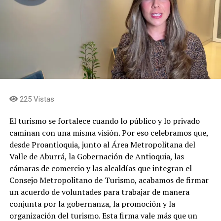
consciente del impacto de participar y promover el
debate democrático desde un medio de comunicación
como este.
Ahora, gracias a la generosidad del presidente electo De
la Espriella, asumiré una nueva responsabilidad de
servicio a Colombia desde el Ministerio de Cultura, un
reto por lo que representa, por lo que queremos hacer y
por mi perfil, tan criticado por algunos para asumir esa
225 Vistas
cartera.
El turismo se fortalece cuando lo público y lo privado
caminan con una misma visión. Por eso celebramos que,
Creo que la cultura es un tema transversal que habilita
desde Proantioquia, junto al Área Metropolitana del
la creación y recreación de la identidad de las Naciones,
Valle de Aburrá, la Gobernación de Antioquia, las
es su alma; es una gran industria que permite la
cámaras de comercio y las alcaldías que integran el
diversificación de la economía, aportando al
Consejo Metropolitano de Turismo, acabamos de firmar
crecimiento económico, la generación de empleo y la
un acuerdo de voluntades para trabajar de manera
innovación social; es una gran herramienta diplomática
conjunta por la gobernanza, la promoción y la
(soft power), porque es la mejor manera de llegar e
organización del turismo. Esta firma vale más que un
influir en otros países; es una forma de preservar el