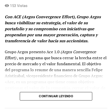
153 Vistas
Comparte el artículo:
Con ACE (Argos Convergence Effort), Grupo Argos
busca visibilizar su estrategia, el valor de su
portafolio y su compromiso con iniciativas que
Me gusta esto:
propendan por una mayor generación, captura y
transferencia de valor hacia sus accionistas.
Grupo Argos presento Ace 1.0
(Argos Convergence
Effort)
, un programa que busca cerrar la brecha entre el
precio de mercado y el valor fundamental. El objetivo
del programa lo resume de una manera sencilla Felipe
Aristizabal, vicepresidente financiero de Grupo Argos:
«Ace, es un programa que tiene como objetivo
gestionar el valor de la compañía, cerrar el valor de
la brecha que existe entre el precio que el mercado
CONTINUAR LEYENDO
reconoce del valor fundamental de nuestra
estrategia».