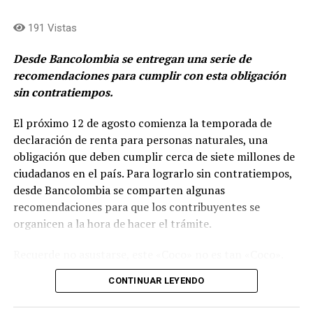
Calle, presidente de Grupo Argos.
191 Vistas
Desde Bancolombia se entregan una serie de
recomendaciones para cumplir con esta obligación
sin contratiempos.
El próximo 12 de agosto comienza la temporada de
declaración de renta para personas naturales, una
obligación que deben cumplir cerca de siete millones de
ciudadanos en el país. Para lograrlo sin contratiempos,
desde Bancolombia se comparten algunas
recomendaciones para que los contribuyentes se
organicen a la hora de hacer el trámite.
La hoja de ruta de ACE se apalanca en tres pilares:
Recuerde no asustarse, este «Coco» no es tan «Coco».
Excelencia operacional- Profitability push
Simplemente es tomarse unos minutos, por ejemplo,
CONTINUAR LEYENDO
para leer este texto donde de manera clara y sencilla se
Grupo Argos busca fortalecer la rentabilidad de los
le resuelven inquietudes, y le bote el miedo al «Coco»
negocios, capturar eficiencias, simplificar estructuras y