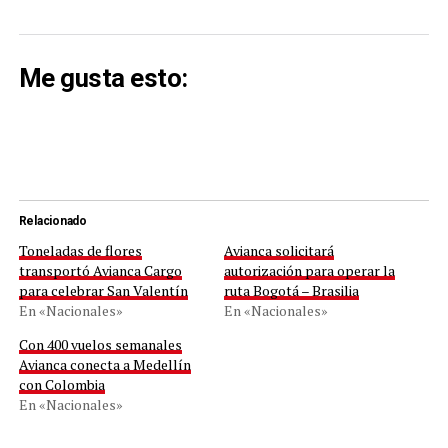
Me gusta esto:
Relacionado
Toneladas de flores
Avianca solicitará
transportó Avianca Cargo
autorización para operar la
para celebrar San Valentín
ruta Bogotá – Brasilia
En «Nacionales»
En «Nacionales»
Con 400 vuelos semanales
Avianca conecta a Medellín
con Colombia
En «Nacionales»