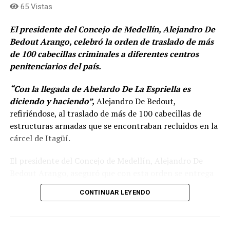
65 Vistas
El presidente del Concejo de Medellín, Alejandro De
Bedout Arango, celebró la orden de traslado de más
de 100 cabecillas criminales a diferentes centros
penitenciarios del país.
“Con la llegada de Abelardo De La Espriella es
diciendo y haciendo”,
Alejandro De Bedout,
refiriéndose, al traslado de más de 100 cabecillas de
estructuras armadas que se encontraban recluidos en la
cárcel de Itagüí.
El presidente del Concejo de Medellín, Alejandro De
Bedout Arango, aseguró que con esta orden se entrega
un mensaje poderoso, donde la llamada “falsa paz total”
CONTINUAR LEYENDO
de Gustavo Petro, se acaba.
«No más beneficios, ni
prebendas para aquellos que no cumplen la ley, y que
tanto daño le han hecho a nuestro país»
, y agregó: