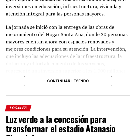
inversiones en educación, infraestructura, vivienda y
atención integral para las personas mayores.
La jornada se inició con la entrega de las obras de
mejoramiento del Hogar Santa Ana, donde 20 personas
mayores cuentan ahora con espacios renovados y
mejores condiciones para su atención. La intervención,
que incluyó las adecuaciones de la infraestructura, la
dotación y el fortalecimiento de los servicios,
representó una inversión superior a los 1.000 millones
de pesos, de los cuales la Gobernación de Antioquia
CONTINUAR LEYENDO
aportó 914 millones y la Alcaldía de Yolombó 101
millones.
La intervención incluyó la renovación de la cubierta, la
LOCALES
modernización de las instalaciones sanitarias y de
Luz verde a la concesión para
servicios, el mejoramiento de la accesibilidad y la
transformar el estadio Atanasio
actualización de los sistemas constructivos,
incorporando criterios de eficiencia energética, uso