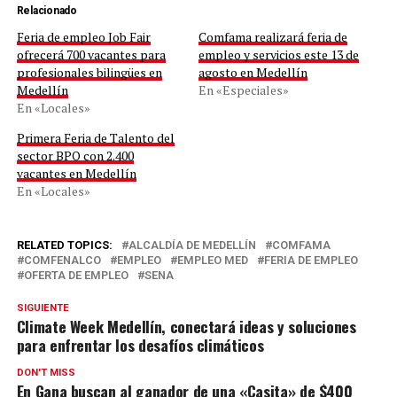
Relacionado
Feria de empleo Job Fair
Comfama realizará feria de
ofrecerá 700 vacantes para
empleo y servicios este 13 de
profesionales bilingües en
agosto en Medellín
Medellín
En «Especiales»
En «Locales»
Primera Feria de Talento del
sector BPO con 2.400
vacantes en Medellín
En «Locales»
RELATED TOPICS:
ALCALDÍA DE MEDELLÍN
COMFAMA
COMFENALCO
EMPLEO
EMPLEO MED
FERIA DE EMPLEO
OFERTA DE EMPLEO
SENA
SIGUIENTE
Climate Week Medellín, conectará ideas y soluciones
para enfrentar los desafíos climáticos
DON'T MISS
En Gana buscan al ganador de una «Casita» de $400