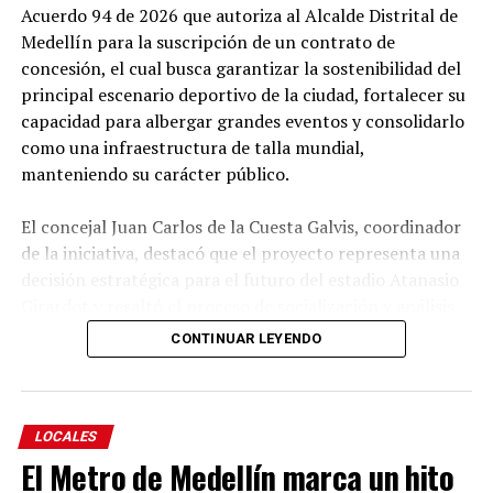
Acuerdo 94 de 2026 que autoriza al Alcalde Distrital de
Protección Social para el Adulto Mayor (CPSAM) y
Medellín para la suscripción de un contrato de
desarrollar actividades artísticas, recreativas y de
concesión, el cual busca garantizar la sostenibilidad del
funcionalidad que promueven el bienestar, la
principal escenario deportivo de la ciudad, fortalecer su
participación y el envejecimiento activo.
capacidad para albergar grandes eventos y consolidarlo
como una infraestructura de talla mundial,
Educación
manteniendo su carácter público.
El concejal Juan Carlos de la Cuesta Galvis, coordinador
de la iniciativa, destacó que el proyecto representa una
decisión estratégica para el futuro del estadio Atanasio
Girardot y resaltó el proceso de socialización y análisis
adelantado por el Concejo durante su estudio.
CONTINUAR LEYENDO
Explicó que el objetivo es autorizar al Alcalde para
suscribir un contrato de concesión que permita diseñar,
modernizar, financiar, construir, operar, mantener y
LOCALES
aprovechar comercialmente el escenario deportivo,
El Metro de Medellín marca un hito
garantizando que la infraestructura continúe siendo de