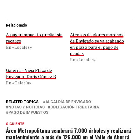
Relacionado
A pagar impuesto predial sin
Atentos deudores morosos
recargo
de Envigado se va acabando
En «Locales»
en plazo para el pago de
deudas
En «Locales»
Galería – Vieja Plaza de
Envigado- Doris Gómez B
En «Galería»
RELATED TOPICS:
ALCALDÍA DE ENVIGADO
NOTAS Y NOTICIAS
OBLIGACIÓN TRIBUTARIA
PAGO DE IMPUESTOS
SIGUIENTE
Área Metropolitana sembrará 7.000 árboles y realizará
mantenimiento a más de 126.000 en el Valle de Aburrá