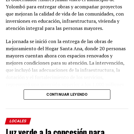
Yolombó para entregar obras y acompañar proyectos
que mejoran la calidad de vida de las comunidades, con
inversiones en educación, infraestructura, vivienda y
atención integral para las personas mayores.
La jornada se inició con la entrega de las obras de
mejoramiento del Hogar Santa Ana, donde 20 personas
mayores cuentan ahora con espacios renovados y
mejores condiciones para su atención. La intervención,
que incluyó las adecuaciones de la infraestructura, la
dotación y el fortalecimiento de los servicios,
representó una inversión superior a los 1.000 millones
de pesos, de los cuales la Gobernación de Antioquia
CONTINUAR LEYENDO
aportó 914 millones y la Alcaldía de Yolombó 101
millones.
La intervención incluyó la renovación de la cubierta, la
LOCALES
modernización de las instalaciones sanitarias y de
Luz verde a la concesión para
servicios, el mejoramiento de la accesibilidad y la