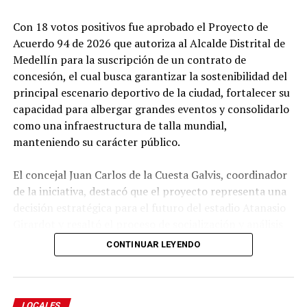
población en Yolombó. Los recursos permitieron
Con 18 votos positivos fue aprobado el Proyecto de
adquirir ayudas geriátricas, dotar el Centro de
Acuerdo 94 de 2026 que autoriza al Alcalde Distrital de
Protección Social para el Adulto Mayor (CPSAM) y
Medellín para la suscripción de un contrato de
desarrollar actividades artísticas, recreativas y de
concesión, el cual busca garantizar la sostenibilidad del
funcionalidad que promueven el bienestar, la
principal escenario deportivo de la ciudad, fortalecer su
participación y el envejecimiento activo.
capacidad para albergar grandes eventos y consolidarlo
como una infraestructura de talla mundial,
Educación
manteniendo su carácter público.
El concejal Juan Carlos de la Cuesta Galvis, coordinador
de la iniciativa, destacó que el proyecto representa una
decisión estratégica para el futuro del estadio Atanasio
Girardot y resaltó el proceso de socialización y análisis
adelantado por el Concejo durante su estudio.
CONTINUAR LEYENDO
Explicó que el objetivo es autorizar al Alcalde para
suscribir un contrato de concesión que permita diseñar,
modernizar, financiar, construir, operar, mantener y
LOCALES