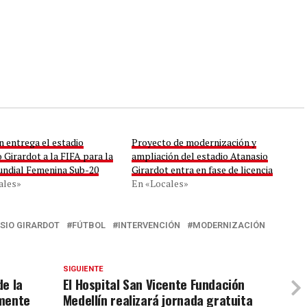
 entrega el estadio
Proyecto de modernización y
 Girardot a la FIFA para la
ampliación del estadio Atanasio
ndial Femenina Sub-20
Girardot entra en fase de licencia
ales»
En «Locales»
SIO GIRARDOT
FÚTBOL
INTERVENCIÓN
MODERNIZACIÓN
SIGUIENTE
de la
El Hospital San Vicente Fundación
lmente
Medellín realizará jornada gratuita