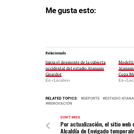
Me gusta esto:
Relacionado
Inicia el desmonte de la cubierta
Medellín
occidental del estadio Atanasio
Atanasio
Girardot
Copa Mu
En «Locales»
En «Loc
RELATED TOPICS:
DEPORTE
ESTADIO ATANA
RENOVACIÓN
DON'T MISS
Por actualización, el sitio web 
Alcaldía de Envigado tempora