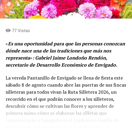
77 Vistas
«
Es una oportunidad para que las personas conozcan
dónde nace una de las tradiciones que más nos
representa
«
: Gabriel Jaime Londoño Rendón,
secretario de Desarrollo Económico de Envigado.
La vereda Pantanillo de Envigado se llena de fiesta este
sábado 8 de agosto cuando abre las puertas de sus fincas
silleteras para todos vivan la Ruta Silletera 2026, un
recorrido en el que podrán conocer a los silleteros,
descubrir cómo se cultivan las flores y aprender de
primera mano cómo se elaboran las silletas que
representarán a Envigado en el tradicional Desfile de
Silleteros de la Feria de las Flores de Medellín. La