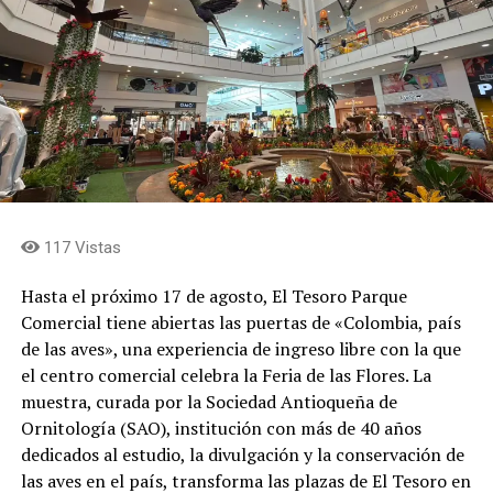
nosotros que sentirnos tan honrados por ello.
Agradecemos a la Fábrica de Licores y al Gobernador de
Antioquia que depositen en el Museo de Antioquia todas
estas capacidades», indicó.
La producción total de 6.000 botellas se dividirá en tres
variantes de tapa: 2.000 azules, 2.000 rojas y 2.000
verdes. Luis Fernando Bagué Trujillo, gerente de la
Fábrica de Licores de Antioquia, explicó el significado de
117 Vistas
esta apuesta para la compañía. «Nos llena de orgullo
unir dos símbolos que hacen parte del corazón de los
Hasta el próximo 17 de agosto, El Tesoro Parque
antioqueños: Horizontes, una obra emblemática de
Comercial tiene abiertas las puertas de «Colombia, país
nuestro patrimonio cultural, y Aguardiente Antioqueño,
de las aves», una experiencia de ingreso libre con la que
una marca que por más de cien años ha acompañado
el centro comercial celebra la Feria de las Flores. La
nuestras celebraciones y los momentos más
muestra, curada por la Sociedad Antioqueña de
importantes de nuestra historia. Esta edición especial es
Ornitología (SAO), institución con más de 40 años
un homenaje a nuestras raíces y a los valores que nos
dedicados al estudio, la divulgación y la conservación de
definen: el trabajo, la berraquera, la esperanza, la
las aves en el país, transforma las plazas de El Tesoro en