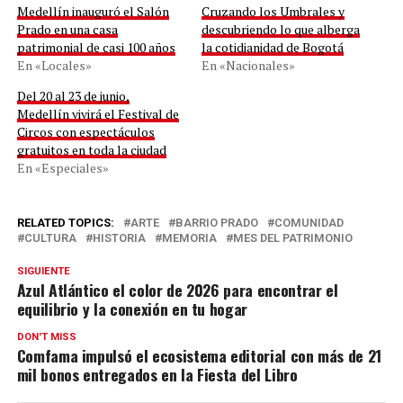
Medellín inauguró el Salón
Cruzando los Umbrales y
Prado en una casa
descubriendo lo que alberga
patrimonial de casi 100 años
la cotidianidad de Bogotá
En «Locales»
En «Nacionales»
Del 20 al 23 de junio,
Medellín vivirá el Festival de
Circos con espectáculos
gratuitos en toda la ciudad
En «Especiales»
RELATED TOPICS:
ARTE
BARRIO PRADO
COMUNIDAD
CULTURA
HISTORIA
MEMORIA
MES DEL PATRIMONIO
SIGUIENTE
Azul Atlántico el color de 2026 para encontrar el
equilibrio y la conexión en tu hogar
DON'T MISS
Comfama impulsó el ecosistema editorial con más de 21
mil bonos entregados en la Fiesta del Libro