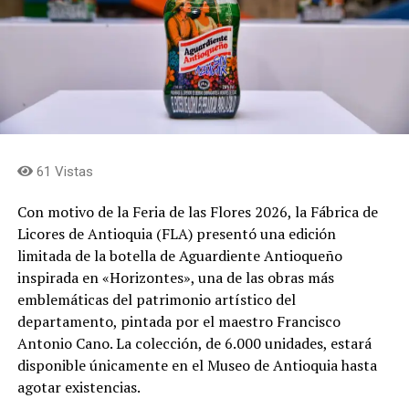
Las fincas
Las fincas que abren sus puertas son: El Reposo, La
Dalia, El Chagualo, La Colina y La Cumbre, donde
encontrarán a los silleteros Jhon Jaime Ramírez, Viviana
Hincapié, Jorge Iván Salazar, Mariana Salazar, Arístides
Ríos, Fredy Ríos, Luis Carlos Ríos, William Ríos, Omar
Zapata, José Miguel Zapata, Hernán Soto, Edgar Soto y
61 Vistas
Yurani Mejía, quienes serán los guías durante el
recorrido.
Con motivo de la Feria de las Flores 2026, la Fábrica de
Licores de Antioquia (FLA) presentó una edición
Durante el recorrido, los visitantes podrán conocer de
limitada de la botella de Aguardiente Antioqueño
cerca el proceso de elaboración de las silletas y las
inspirada en «Horizontes», una de las obras más
historias de las familias que mantienen vivo este oficio.
emblemáticas del patrimonio artístico del
Más de 30 silleteros de Envigado hacen parte de esta
departamento, pintada por el maestro Francisco
tradición y llevarán sus creaciones al tradicional Desfile
Antonio Cano. La colección, de 6.000 unidades, estará
de Silleteros de la Feria de las Flores de Medellín.
disponible únicamente en el Museo de Antioquia hasta
agotar existencias.
Además de la experiencia alrededor de las silletas, las
fincas ofrecerán diferentes opciones gastronómicas,