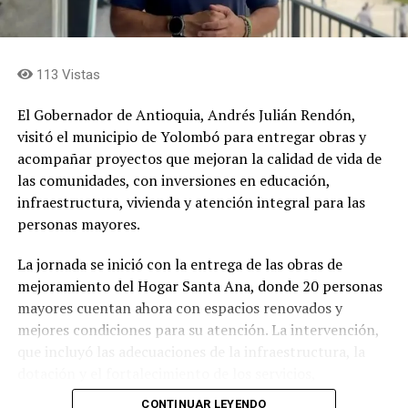
113 Vistas
El Gobernador de Antioquia, Andrés Julián Rendón,
visitó el municipio de Yolombó para entregar obras y
acompañar proyectos que mejoran la calidad de vida de
las comunidades, con inversiones en educación,
infraestructura, vivienda y atención integral para las
personas mayores.
La jornada se inició con la entrega de las obras de
mejoramiento del Hogar Santa Ana, donde 20 personas
mayores cuentan ahora con espacios renovados y
mejores condiciones para su atención. La intervención,
que incluyó las adecuaciones de la infraestructura, la
dotación y el fortalecimiento de los servicios,
representó una inversión superior a los 1.000 millones
CONTINUAR LEYENDO