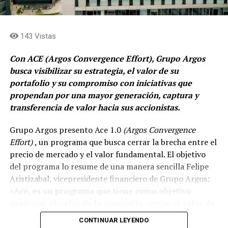
«una cosa es buscar la paz, otra es negociar con los
jefes del crimen. Las cárceles para pagar condenas».
143 Vistas
Comparte el artículo:
Con ACE (Argos Convergence Effort), Grupo Argos
busca visibilizar su estrategia, el valor de su
portafolio y su compromiso con iniciativas que
Me gusta esto:
propendan por una mayor generación, captura y
transferencia de valor hacia sus accionistas.
Grupo Argos presento Ace 1.0
(Argos Convergence
Effort)
, un programa que busca cerrar la brecha entre el
precio de mercado y el valor fundamental. El objetivo
del programa lo resume de una manera sencilla Felipe
Aristizabal, vicepresidente financiero de Grupo Argos:
«Ace, es un programa que tiene como objetivo
gestionar el valor de la compañía, cerrar el valor de
la brecha que existe entre el precio que el mercado
CONTINUAR LEYENDO
reconoce del valor fundamental de nuestra