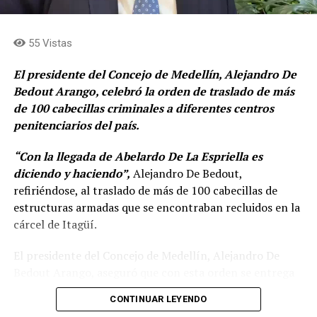
55 Vistas
El presidente del Concejo de Medellín, Alejandro De
Bedout Arango, celebró la orden de traslado de más
de 100 cabecillas criminales a diferentes centros
penitenciarios del país.
“Con la llegada de Abelardo De La Espriella es
diciendo y haciendo”,
Alejandro De Bedout,
refiriéndose, al traslado de más de 100 cabecillas de
estructuras armadas que se encontraban recluidos en la
cárcel de Itagüí.
El presidente del Concejo de Medellín, Alejandro De
Bedout Arango, aseguró que con esta orden se entrega
un mensaje poderoso, donde la llamada “falsa paz total”
CONTINUAR LEYENDO
de Gustavo Petro, se acaba.
«No más beneficios, ni