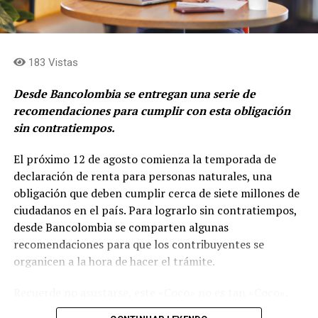
levantamiento de capital en cabeza de Grupo Argos
Asset Management (Odinsa)»
afirma, Juan Esteban
Calle, presidente de Grupo Argos.
183 Vistas
Desde Bancolombia se entregan una serie de
recomendaciones para cumplir con esta obligación
sin contratiempos.
El próximo 12 de agosto comienza la temporada de
declaración de renta para personas naturales, una
obligación que deben cumplir cerca de siete millones de
ciudadanos en el país. Para lograrlo sin contratiempos,
desde Bancolombia se comparten algunas
recomendaciones para que los contribuyentes se
organicen a la hora de hacer el trámite.
La hoja de ruta de ACE se apalanca en tres pilares:
Recuerde no asustarse, este «Coco» no es tan «Coco».
Excelencia operacional- Profitability push
Simplemente es tomarse unos minutos, por ejemplo,