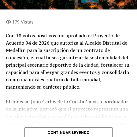
expresó el gobernador de Antioquia.
A esta inversión se suman 320 millones de pesos
179 Vistas
destinados por la Dirección de Personas Mayores de la
Gobernación para ampliar la atención integral de esta
Con 18 votos positivos fue aprobado el Proyecto de
población en Yolombó. Los recursos permitieron
Acuerdo 94 de 2026 que autoriza al Alcalde Distrital de
adquirir ayudas geriátricas, dotar el Centro de
Medellín para la suscripción de un contrato de
Protección Social para el Adulto Mayor (CPSAM) y
concesión, el cual busca garantizar la sostenibilidad del
desarrollar actividades artísticas, recreativas y de
principal escenario deportivo de la ciudad, fortalecer su
funcionalidad que promueven el bienestar, la
capacidad para albergar grandes eventos y consolidarlo
participación y el envejecimiento activo.
como una infraestructura de talla mundial,
manteniendo su carácter público.
Educación
El concejal Juan Carlos de la Cuesta Galvis, coordinador
de la iniciativa, destacó que el proyecto representa una
decisión estratégica para el futuro del estadio Atanasio
Girardot y resaltó el proceso de socialización y análisis
adelantado por el Concejo durante su estudio.
CONTINUAR LEYENDO