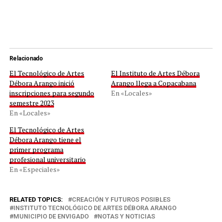
Relacionado
El Tecnológico de Artes
El Instituto de Artes Débora
Débora Arango inició
Arango llega a Copacabana
inscripciones para segundo
En «Locales»
semestre 2023
En «Locales»
El Tecnológico de Artes
Débora Arango tiene el
primer programa
profesional universitario
En «Especiales»
RELATED TOPICS:
CREACIÓN Y FUTUROS POSIBLES
INSTITUTO TECNOLÓGICO DE ARTES DÉBORA ARANGO
MUNICIPIO DE ENVIGADO
NOTAS Y NOTICIAS