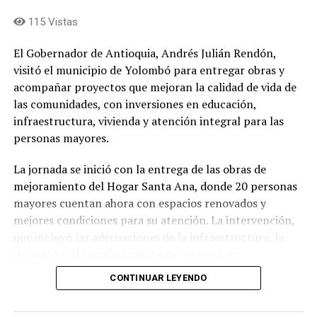
115 Vistas
El Gobernador de Antioquia, Andrés Julián Rendón,
visitó el municipio de Yolombó para entregar obras y
acompañar proyectos que mejoran la calidad de vida de
las comunidades, con inversiones en educación,
infraestructura, vivienda y atención integral para las
personas mayores.
La jornada se inició con la entrega de las obras de
mejoramiento del Hogar Santa Ana, donde 20 personas
mayores cuentan ahora con espacios renovados y
mejores condiciones para su atención. La intervención,
que incluyó las adecuaciones de la infraestructura, la
dotación y el fortalecimiento de los servicios,
representó una inversión superior a los 1.000 millones
CONTINUAR LEYENDO
de pesos, de los cuales la Gobernación de Antioquia
aportó 914 millones y la Alcaldía de Yolombó 101