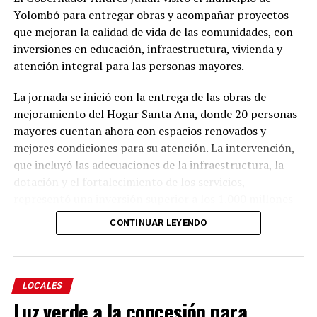
Yolombó para entregar obras y acompañar proyectos
que mejoran la calidad de vida de las comunidades, con
inversiones en educación, infraestructura, vivienda y
atención integral para las personas mayores.
La jornada se inició con la entrega de las obras de
mejoramiento del Hogar Santa Ana, donde 20 personas
mayores cuentan ahora con espacios renovados y
mejores condiciones para su atención. La intervención,
que incluyó las adecuaciones de la infraestructura, la
dotación y el fortalecimiento de los servicios,
representó una inversión superior a los 1.000 millones
de pesos, de los cuales la Gobernación de Antioquia
CONTINUAR LEYENDO
aportó 914 millones y la Alcaldía de Yolombó 101
millones.
La intervención incluyó la renovación de la cubierta, la
LOCALES
modernización de las instalaciones sanitarias y de
Luz verde a la concesión para
servicios, el mejoramiento de la accesibilidad y la