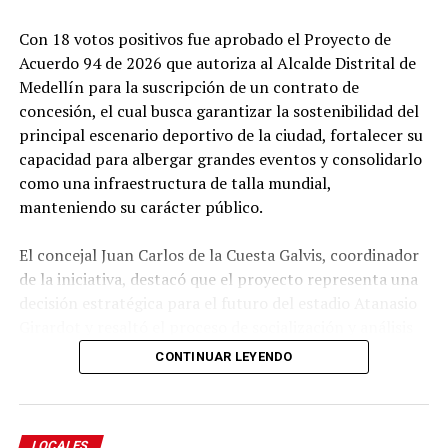
población en Yolombó. Los recursos permitieron
Con 18 votos positivos fue aprobado el Proyecto de
adquirir ayudas geriátricas, dotar el Centro de
Acuerdo 94 de 2026 que autoriza al Alcalde Distrital de
Protección Social para el Adulto Mayor (CPSAM) y
Medellín para la suscripción de un contrato de
desarrollar actividades artísticas, recreativas y de
concesión, el cual busca garantizar la sostenibilidad del
funcionalidad que promueven el bienestar, la
principal escenario deportivo de la ciudad, fortalecer su
participación y el envejecimiento activo.
capacidad para albergar grandes eventos y consolidarlo
como una infraestructura de talla mundial,
Educación
manteniendo su carácter público.
El concejal Juan Carlos de la Cuesta Galvis, coordinador
de la iniciativa, destacó que el proyecto representa una
decisión estratégica para el futuro del estadio Atanasio
Girardot y resaltó el proceso de socialización y análisis
adelantado por el Concejo durante su estudio.
CONTINUAR LEYENDO
Explicó que el objetivo es autorizar al Alcalde para
suscribir un contrato de concesión que permita diseñar,
modernizar, financiar, construir, operar, mantener y
LOCALES