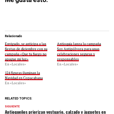
Relacionado
Envigado, se anticipa a las
Antioquia lanza la campaña
fiestas de diciembre con su
Soy Antipólvora para unas
campaña «Que tu fuego no
celebraciones seguras y
apague mi luz»
responsables
En «Locales»
En «Locales»
124 figuras iluminan la
Navidad en Copacabana
En «Locales»
RELATED TOPICS:
SIGUIENTE
Antioqueños priorizan vestuario, calzado y juguetes en