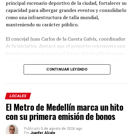
principal escenario deportivo de la ciudad, fortalecer su
participación y el envejecimiento activo.
capacidad para albergar grandes eventos y consolidarlo
como una infraestructura de talla mundial,
Educación
manteniendo su carácter público.
El concejal Juan Carlos de la Cuesta Galvis, coordinador
de la iniciativa, destacó que el proyecto representa una
decisión estratégica para el futuro del estadio Atanasio
Girardot y resaltó el proceso de socialización y análisis
adelantado por el Concejo durante su estudio.
CONTINUAR LEYENDO
Explicó que el objetivo es autorizar al Alcalde para
suscribir un contrato de concesión que permita diseñar,
modernizar, financiar, construir, operar, mantener y
LOCALES
aprovechar comercialmente el escenario deportivo,
El Metro de Medellín marca un hito
garantizando que la infraestructura continúe siendo de
con su primera emisión de bonos
propiedad pública y se revierta al Distrito al finalizar la
El Gobernador entregó oficialmente la sede de la
concesión.
Publicado
5 de agosto de 2026 ago
Institución Educativa Eduardo Aguilar, una obra que
Por
Juanfer Alzate