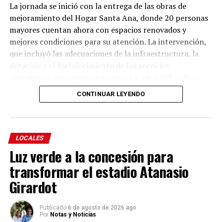
La jornada se inició con la entrega de las obras de
mejoramiento del Hogar Santa Ana, donde 20 personas
mayores cuentan ahora con espacios renovados y
mejores condiciones para su atención. La intervención,
que incluyó las adecuaciones de la infraestructura, la
dotación y el fortalecimiento de los servicios,
representó una inversión superior a los 1.000 millones
de pesos, de los cuales la Gobernación de Antioquia
CONTINUAR LEYENDO
aportó 914 millones y la Alcaldía de Yolombó 101
millones.
La intervención incluyó la renovación de la cubierta, la
LOCALES
modernización de las instalaciones sanitarias y de
Luz verde a la concesión para
servicios, el mejoramiento de la accesibilidad y la
transformar el estadio Atanasio
actualización de los sistemas constructivos,
Girardot
incorporando criterios de eficiencia energética, uso
responsable del agua y seguridad estructural para
ofrecer espacios más seguros, cómodos y adecuados
Publicado
6 de agosto de 2026 ago
Por
Notas y Noticias
para las personas mayores.