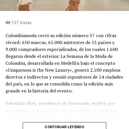
red de 12 líneas comerciales integrada por trenes,
tranvía, cables aéreos y buses tipo BRT, que en conjunto
movilizan a más de 1,1 millones de personas cada día. La
emisión de estos bonos reafirma la confianza del
137 Vistas
mercado en el plan estratégico de crecimiento de la
Me gusta esto:
Colombiamoda cerró su edición número 37 con cifras
empresa y en su liderazgo como referente de movilidad
récord: 630 marcas, 65.000 asistentes de 53 países y
sostenible en América Latina.
9.000 compradores especializados, de los cuales 1.600
llegaron desde el exterior. La Semana de la Moda de
Comparte el artículo:
Colombia, desarrollada en Medellín bajo el concepto
«Uniqueness is the New Luxury», generó 2.500 empleos
directos e indirectos y reunió expositores de 54 ciudades
del país, en lo que se consolida como la edición más
Me gusta esto:
grande en la historia del evento.
Sebastián Díez, presidente de Inexmoda, explicó que
esta versión marcó un hito al extenderse por primera
vez durante una semana completa. «Estamos cerrando
oficialmente la edición número 37 de Colombiamoda,
CONTINUAR LEYENDO