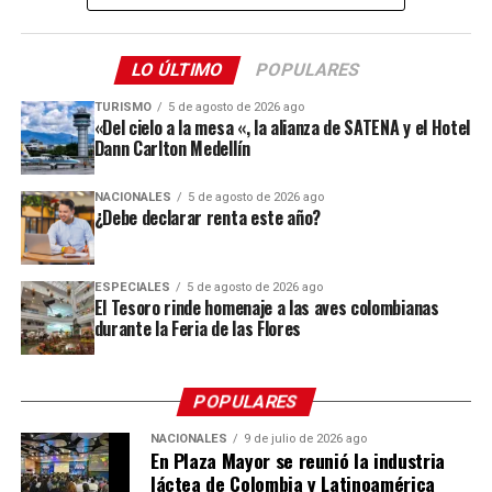
esta plataforma que se sigue posicionando como la más
importante de América Latina. Por primera vez en la
historia de Colombiamoda tuvimos una semana
LO ÚLTIMO
POPULARES
completa del evento, iniciamos el sábado 25 de julio y
TURISMO
5 de agosto de 2026 ago
terminamos el viernes 31 de julio», indicó el directivo,
«Del cielo a la mesa «, la alianza de SATENA y el Hotel
quien detalló que esta decisión respondió a una
Dann Carlton Medellín
estrategia para aumentar las noches de permanencia de
los visitantes y, con ello, su gasto en la ciudad.
NACIONALES
5 de agosto de 2026 ago
¿Debe declarar renta este año?
La estrategia dio resultado: la feria dejó una derrama
económica de 22 millones de dólares, cuatro millones
ESPECIALES
5 de agosto de 2026 ago
más que en la edición 2025, aunque por debajo de la
El Tesoro rinde homenaje a las aves colombianas
meta inicial de 25 millones. A esto se sumaron
durante la Feria de las Flores
oportunidades de exportación calculadas por
ProColombia en 12 millones de dólares, con la
participación de compradores de Ecuador, Perú, Costa
POPULARES
Rica, República Dominicana y mercados de otras
NACIONALES
9 de julio de 2026 ago
latitudes como Emiratos Árabes, Reino Unido, España y
En Plaza Mayor se reunió la industria
Francia.
láctea de Colombia y Latinoamérica