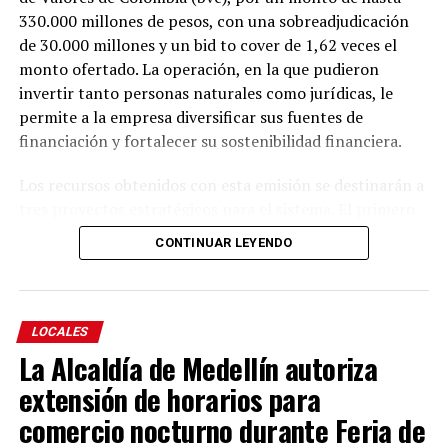
330.000 millones de pesos, con una sobreadjudicación
de 30.000 millones y un bid to cover de 1,62 veces el
monto ofertado. La operación, en la que pudieron
invertir tanto personas naturales como jurídicas, le
permite a la empresa diversificar sus fuentes de
financiación y fortalecer su sostenibilidad financiera.
Los recursos obtenidos con esta emisión se destinarán a
tres proyectos estratégicos para el sistema. El primero
es la adquisición, con ensamblaje local, de 13 trenes
CONTINUAR LEYENDO
eléctricos nuevos, equivalentes a 39 vagones, que
ampliarán la capacidad del sistema y mejorarán el
servicio para los usuarios. El segundo contempla la
modernización de los computadores de control de todos
LOCALES
los trenes, lo que fortalecerá la mantenibilidad, la
La Alcaldía de Medellín autoriza
seguridad y la eficiencia del servicio. El tercero
extensión de horarios para
corresponde al reperfilamiento de la deuda de los trenes
comercio nocturno durante Feria de
adquiridos en 2015, con el fin de optimizar la gestión