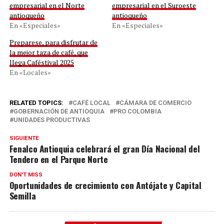
empresarial en el Norte
empresarial en el Suroeste
antioqueño
antioqueño
En «Especiales»
En «Especiales»
Preparese, para disfrutar de
la mejor taza de café, que
llega Caféstival 2025
En «Locales»
RELATED TOPICS:
CAFÉ LOCAL
CÁMARA DE COMERCIO
GOBERNACIÓN DE ANTIOQUIA
PRO COLOMBIA
UNIDADES PRODUCTIVAS
SIGUIENTE
Fenalco Antioquia celebrará el gran Día Nacional del
Tendero en el Parque Norte
DON'T MISS
Oportunidades de crecimiento con Antójate y Capital
Semilla