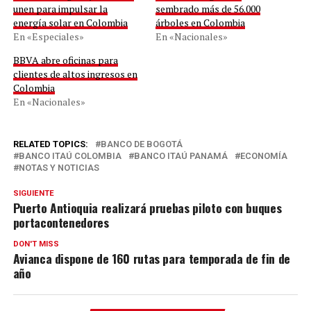
unen para impulsar la
sembrado más de 56.000
energía solar en Colombia
árboles en Colombia
En «Especiales»
En «Nacionales»
BBVA abre oficinas para
clientes de altos ingresos en
Colombia
En «Nacionales»
RELATED TOPICS:
BANCO DE BOGOTÁ
BANCO ITAÚ COLOMBIA
BANCO ITAÚ PANAMÁ
ECONOMÍA
NOTAS Y NOTICIAS
SIGUIENTE
Puerto Antioquia realizará pruebas piloto con buques
portacontenedores
DON'T MISS
Avianca dispone de 160 rutas para temporada de fin de
año