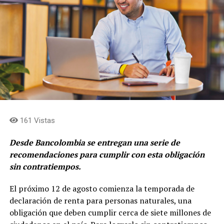
para sus accionistas. Estamos concentrados en
fortalecer la rentabilidad de los negocios, en cerrar el
descuento de las acciones frente al valor
fundamental, en acercar los flujos de caja al holding
y en simplificar la estructura para consolidar el rol de
asignación de capital en cabeza de Grupo Argos y
concentrar el rol de gestión de activos y
levantamiento de capital en cabeza de Grupo Argos
Asset Management (Odinsa)»
afirma, Juan Esteban
Calle, presidente de Grupo Argos.
161 Vistas
Desde Bancolombia se entregan una serie de
recomendaciones para cumplir con esta obligación
sin contratiempos.
El próximo 12 de agosto comienza la temporada de
declaración de renta para personas naturales, una
obligación que deben cumplir cerca de siete millones de