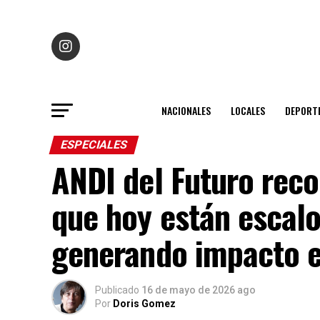
NACIONALES
LOCALES
DEPORT
ESPECIALES
ANDI del Futuro rec
que hoy están escal
generando impacto e
Publicado
16 de mayo de 2026 ago
Por
Doris Gomez