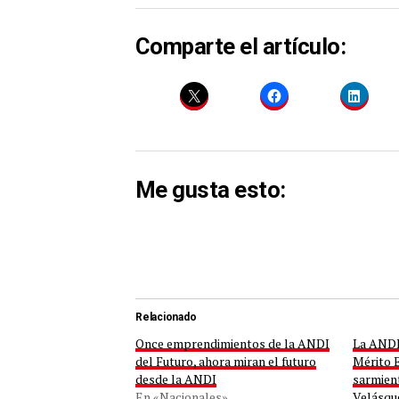
Comparte el artículo:
Me gusta esto:
Relacionado
Once emprendimientos de la ANDI
La ANDI
del Futuro, ahora miran el futuro
Mérito E
desde la ANDI
sarmien
En «Nacionales»
Velásqu