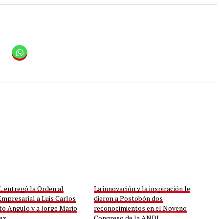
, entregó la Orden al
La innovación y la inspiración le
mpresarial a Luis Carlos
dieron a Postobón dos
to Angulo y a Jorge Mario
reconocimientos en el Noveno
ez
Congreso de la ANDI