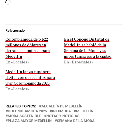
Cargando...
Relacionado
Colombiamoda dejó $22
En el Concejo Distrital de
millones de dólares en
Medellín se habló de la
derrama económica para
Semana de la Moda y su
Medellín
importancia para la ciudad
En «Locales»
En «Especiales»
Medellín lanza cuponera
digital con descuentos para
vivir Colombiamoda 2025
En «Locales»
RELATED TOPICS:
ALCALDÍA DE MEDELLÍN
COLOMBIAMODA 2025
INEXMODA
MEDELLÍN
MODA SOSTENIBLE
NOTAS Y NOTICIAS
PLAZA MAYOR MEDELLÍN
SEMANA DE LA MODA