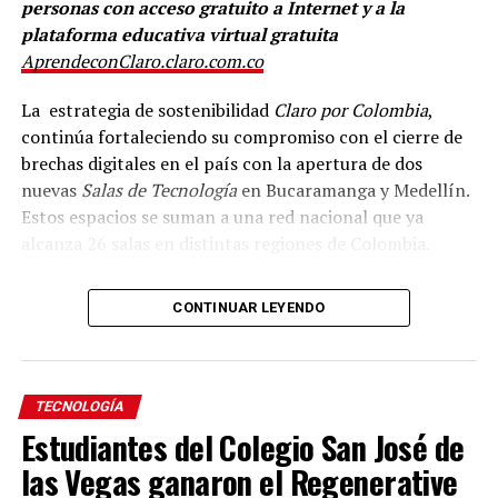
personas con acceso gratuito a Internet y a la
plataforma educativa virtual gratuita
AprendeconClaro.claro.com.co
La estrategia de sostenibilidad
Claro por Colombia
,
continúa fortaleciendo su compromiso con el cierre de
brechas digitales en el país con la apertura de dos
nuevas
Salas de Tecnología
en Bucaramanga y Medellín.
Estos espacios se suman a una red nacional que ya
alcanza 26 salas en distintas regiones de Colombia.
Gracias a la alianza con PWC, PCSHECK y la
CONTINUAR LEYENDO
organización social internacional YMCA, las
comunidades de ambas ciudades contarán con acceso
gratuito a Internet de fibra óptica y a herramientas de
formación y capacitación como
Aprende con Claro
TECNOLOGÍA
(
AprendeconClaro.claro.com.co
), plataforma que
Estudiantes del Colegio San José de
fortalece habilidades para el desarrollo de negocios y
las Vegas ganaron el Regenerative
emprendimientos. Como parte de esta colaboración,