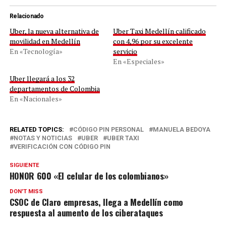
Relacionado
Uber, la nueva alternativa de
Uber Taxi Medellín calificado
movilidad en Medellín
con 4,96 por su excelente
En «Tecnología»
servicio
En «Especiales»
Uber llegará a los 32
departamentos de Colombia
En «Nacionales»
RELATED TOPICS:
CÓDIGO PIN PERSONAL
MANUELA BEDOYA
NOTAS Y NOTICIAS
UBER
UBER TAXI
VERIFICACIÓN CON CÓDIGO PIN
SIGUIENTE
HONOR 600 «El celular de los colombianos»
DON'T MISS
CSOC de Claro empresas, llega a Medellín como
respuesta al aumento de los ciberataques