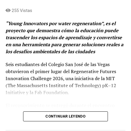
formación, son una palanca directa de
transformación social”,
indicó Daniel Arango Giraldo,
255 Vistas
Gerente Sostenibilidad Corporativa para PwC Colombia.
“Young Innovators por water regeneration”, es el
En el último año, más de 23 mil personas han sido
proyecto que demuestra cómo la educación puede
beneficiarias de esta iniciativa, de las cuales el 71 %
trascender los espacios de aprendizaje y convertirse
logró acceder a oportunidades educativas y laborales
en una herramienta para generar soluciones reales a
que antes estaban limitadas por la falta de conectividad.
los desafíos ambientales de las ciudades
Con este trabajo, Claro reafirma su propósito en
ciudades y municipios como Tunja, Villa de Leyva,
Seis estudiantes del Colegio San José de las Vegas
Bogotá, El Paujil (Caquetá), Soacha, Montería,
obtuvieron el primer lugar del Regenerative Futures
Barranquilla, Cartagena, Santa Marta, Facatativá,
Innovation Challenge 2026, una iniciativa de la MIT
Barichara, Sopó y Cali, donde hoy operan las Salas de
(The Massachusetts Institute of Technology) pK–12
Tecnología.
Initiative y la Fab Foundation.
“Con cada nueva Sala de Tecnología reafirmamos
El reconocimiento se entregó durante el encuentro
nuestro compromiso con la inclusión digital y con el
«FAB26-Boston», considerado como uno de los eventos
CONTINUAR LEYENDO
desarrollo de capacidades en las comunidades. Estos
mundiales más importantes sobre fabricación digital,
espacios nos permiten ampliar el acceso a
tecnología, educación e innovación, que reúne