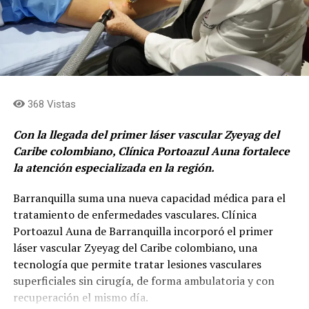
acompañamiento del docente Víctor Lopera. Brasil
obtuvo el segundo lugar, seguido por Estados Unidos en
el tercer puesto.
El proyecto
La propuesta ganadora, integra ciencia, tecnología,
368 Vistas
naturaleza y comunidad, con un objetivo restaurar las
quebradas de Medellín.
Con la llegada del primer láser vascular Zyeyag del
Caribe colombiano, Clínica Portoazul Auna fortalece
El reconocimiento fue otorgado al proyecto
la atención especializada en la región.
desarrollado por los estudiantes para contribuir a la
regeneración de la quebrada La Volcana, un afluente que
Barranquilla suma una nueva capacidad médica para el
atraviesa el sur del Valle de Aburrá y enfrenta
tratamiento de enfermedades vasculares. Clínica
importantes retos ambientales.
Portoazul Auna de Barranquilla incorporó el primer
láser vascular Zyeyag del Caribe colombiano, una
“Young Innovators por water regeneration”,
es el
tecnología que permite tratar lesiones vasculares
nombre del proyecto nació en MDE Challenge, una
superficiales sin cirugía, de forma ambulatoria y con
estrategia que busca que los jóvenes creen soluciones a
recuperación el mismo día.