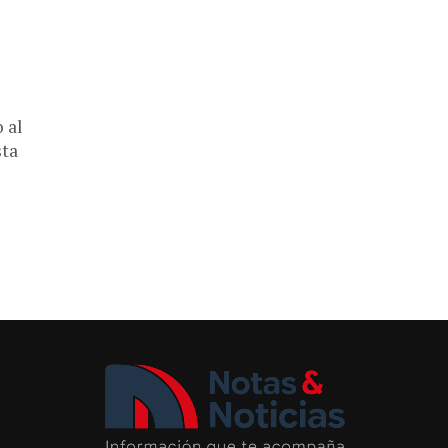
 al
sta