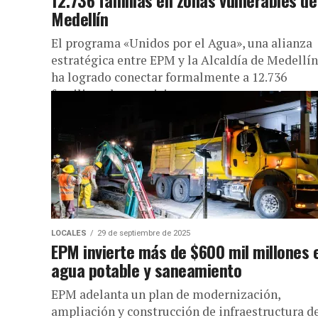
12.736 familias en zonas vulnerables de
Medellín
El programa «Unidos por el Agua», una alianza
estratégica entre EPM y la Alcaldía de Medellín
ha logrado conectar formalmente a 12.736
familias a los servicios...
LOCALES
29 de septiembre de 2025
EPM invierte más de $600 mil millones 
agua potable y saneamiento
EPM adelanta un plan de modernización,
ampliación y construcción de infraestructura d