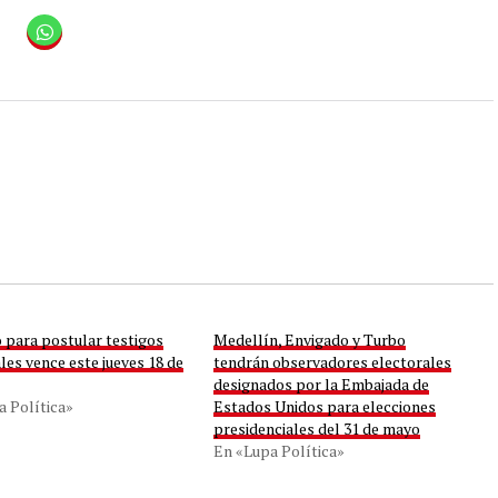
 para postular testigos
Medellín, Envigado y Turbo
les vence este jueves 18 de
tendrán observadores electorales
designados por la Embajada de
a Política»
Estados Unidos para elecciones
presidenciales del 31 de mayo
En «Lupa Política»