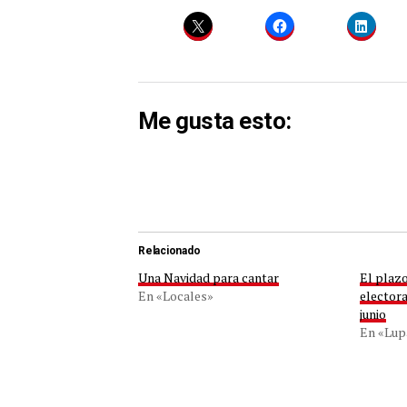
Me gusta esto:
Relacionado
Una Navidad para cantar
El plazo
En «Locales»
electora
junio
En «Lup