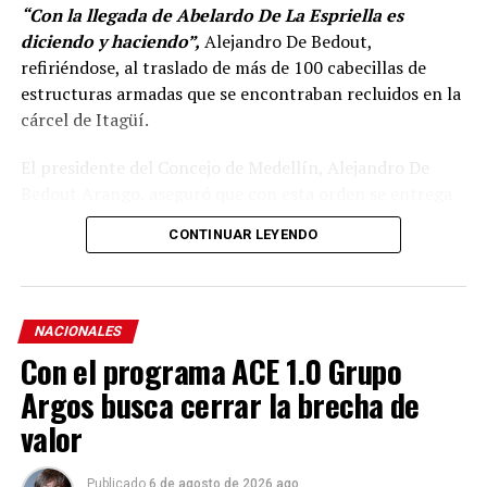
“Con la llegada de Abelardo De La Espriella es
diciendo y haciendo”,
Alejandro De Bedout,
refiriéndose, al traslado de más de 100 cabecillas de
estructuras armadas que se encontraban recluidos en la
cárcel de Itagüí.
El presidente del Concejo de Medellín, Alejandro De
Bedout Arango, aseguró que con esta orden se entrega
un mensaje poderoso, donde la llamada “falsa paz total”
CONTINUAR LEYENDO
de Gustavo Petro, se acaba.
«No más beneficios, ni
prebendas para aquellos que no cumplen la ley, y que
tanto daño le han hecho a nuestro país»
, y agregó:
«llegó el orden y la autoridad con Abelardo De La
NACIONALES
Espriella».
Con el programa ACE 1.0 Grupo
Argos busca cerrar la brecha de
De Bedout aseguró que las cárceles dejan de ser
“una
oficina, una tarima, un hotel, un centro de operación
valor
política y criminal del país”
para volver a ser lugares de
reclusión y castigo.
Publicado
6 de agosto de 2026 ago