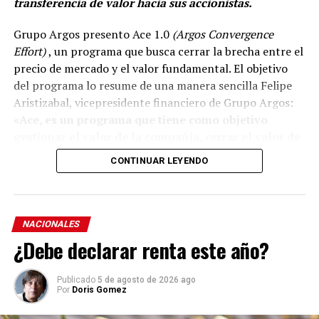
transferencia de valor hacia sus accionistas.
Grupo Argos presento Ace 1.0
(Argos Convergence
Effort)
, un programa que busca cerrar la brecha entre el
precio de mercado y el valor fundamental. El objetivo
del programa lo resume de una manera sencilla Felipe
Aristizabal, vicepresidente financiero de Grupo Argos:
«Ace, es un programa que tiene como objetivo
gestionar el valor de la compañía, cerrar el valor de
la brecha que existe entre el precio que el mercado
CONTINUAR LEYENDO
reconoce del valor fundamental de nuestra
estrategia».
El programa, se apoya en la hoja de ruta que la
NACIONALES
organización ha trazado y recorrido durante la última
¿Debe declarar renta este año?
década para simplificar su estructura, en enfocar su
portafolio, fortalecer su balance, rotar capital y hacer
Publicado
5 de agosto de 2026 ago
más visible el valor de sus activos.
Por
Doris Gomez