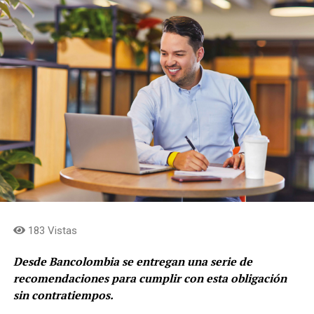
“ACE es una señal clara de confianza en el valor de
Grupo Argos y en la calidad de su portafolio. Después
de una década de simplificación y enfoque, la
compañía está lista para acelerar la captura de valor
para sus accionistas. Estamos concentrados en
fortalecer la rentabilidad de los negocios, en cerrar el
descuento de las acciones frente al valor
fundamental, en acercar los flujos de caja al holding
y en simplificar la estructura para consolidar el rol de
asignación de capital en cabeza de Grupo Argos y
concentrar el rol de gestión de activos y
levantamiento de capital en cabeza de Grupo Argos
Asset Management (Odinsa)»
afirma, Juan Esteban
Calle, presidente de Grupo Argos.
183 Vistas
Desde Bancolombia se entregan una serie de
recomendaciones para cumplir con esta obligación
sin contratiempos.