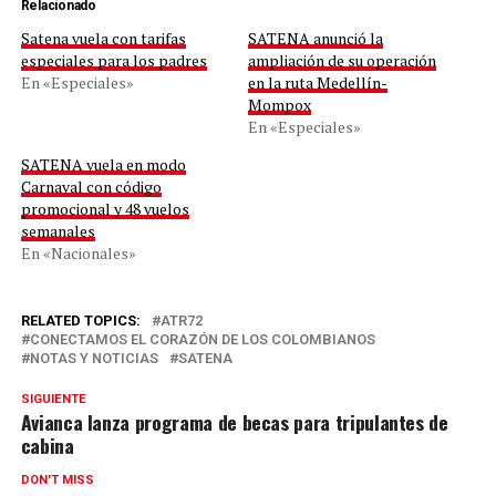
Relacionado
Satena vuela con tarifas
SATENA anunció la
especiales para los padres
ampliación de su operación
En «Especiales»
en la ruta Medellín-
Mompox
En «Especiales»
SATENA vuela en modo
Carnaval con código
promocional y 48 vuelos
semanales
En «Nacionales»
RELATED TOPICS:
ATR72
CONECTAMOS EL CORAZÓN DE LOS COLOMBIANOS
NOTAS Y NOTICIAS
SATENA
SIGUIENTE
Avianca lanza programa de becas para tripulantes de
cabina
DON'T MISS