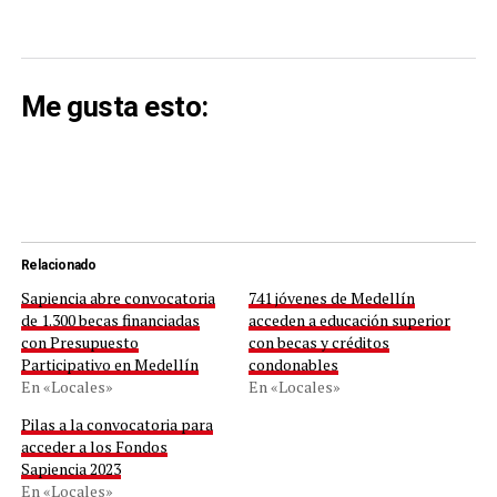
Me gusta esto:
Relacionado
Sapiencia abre convocatoria
741 jóvenes de Medellín
de 1.300 becas financiadas
acceden a educación superior
con Presupuesto
con becas y créditos
Participativo en Medellín
condonables
En «Locales»
En «Locales»
Pilas a la convocatoria para
acceder a los Fondos
Sapiencia 2023
En «Locales»