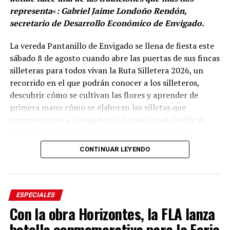
representa
«
: Gabriel Jaime Londoño Rendón,
secretario de Desarrollo Económico de Envigado.
La vereda Pantanillo de Envigado se llena de fiesta este
sábado 8 de agosto cuando abre las puertas de sus fincas
silleteras para todos vivan la Ruta Silletera 2026, un
recorrido en el que podrán conocer a los silleteros,
descubrir cómo se cultivan las flores y aprender de
primera mano cómo se elaboran las silletas que
representarán a Envigado en el tradicional Desfile de
Silleteros de la Feria de las Flores de Medellín. La
jornada también ofrecerá gastronomía, música y otras
CONTINUAR LEYENDO
expresiones de la cultura campesina.
Desde el mediodía y hasta la medianoche, cinco fincas
silleteras de la vereda Pantanillo estarán abiertas al
ESPECIALES
público. Allí, los visitantes podrán recorrer los espacios
Con la obra Horizontes, la FLA lanza
donde las familias campesinas cultivan sus flores,
botella conmemorativa para la Feria
conocer el trabajo que realizan durante todo el año y