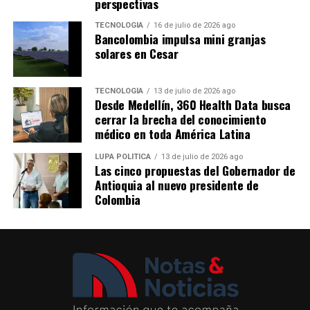
perspectivas
tradicionales, con propuestas de joyería en filigrana,
referente de las celebraciones más importantes de los
mochilas wayuu, ruanas de Nobsa, sombreros aguadeños
TECNOLOGÍA
16 de julio de 2026 ago
antioqueños.
Bancolombia impulsa mini granjas
y cerámica del Carmen de Viboral, entre otros oficios.
Me gusta esto:
solares en Cesar
Comparte el artículo:
TECNOLOGÍA
13 de julio de 2026 ago
Desde Medellín, 360 Health Data busca
cerrar la brecha del conocimiento
médico en toda América Latina
Me gusta esto:
LUPA POLÍTICA
13 de julio de 2026 ago
Las cinco propuestas del Gobernador de
Antioquia al nuevo presidente de
Colombia
Del 6 al 17 de agosto, Plaza Cines, el pasillo Norte y
Plaza Fuente serán sede de Raíces, la feria artesanal que
este año contará con México como país invitado, en un
encuentro que reunirá el patrimonio cultural de ambos
territorios y la presencia de artesanos de diferentes