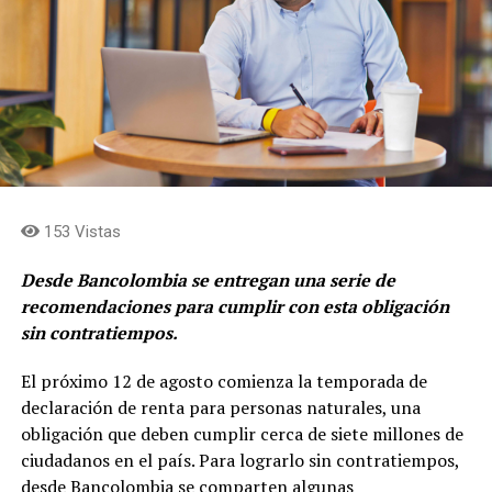
fortalecer la rentabilidad de los negocios, en cerrar el
descuento de las acciones frente al valor
fundamental, en acercar los flujos de caja al holding
y en simplificar la estructura para consolidar el rol de
asignación de capital en cabeza de Grupo Argos y
concentrar el rol de gestión de activos y
levantamiento de capital en cabeza de Grupo Argos
Asset Management (Odinsa)»
afirma, Juan Esteban
Calle, presidente de Grupo Argos.
153 Vistas
Desde Bancolombia se entregan una serie de
recomendaciones para cumplir con esta obligación
sin contratiempos.
El próximo 12 de agosto comienza la temporada de
declaración de renta para personas naturales, una
obligación que deben cumplir cerca de siete millones de
ciudadanos en el país. Para lograrlo sin contratiempos,
desde Bancolombia se comparten algunas