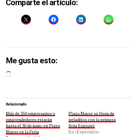
Comparte el artículo:
Me gusta esto:
Cargando...
Relacionado
Más de 350 empresarios y
Plaza Mayor se llena de
emprendedores estarán
peluditos con la primera
hasta el 30 de junio, en Plaza
feria Expopet
Mayor en la Feria
En «Especiales»