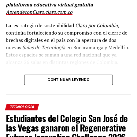
plataforma educativa virtual gratuita
AprendeconClaro.claro.com.co
La estrategia de sostenibilidad
Claro por Colombia
,
continúa fortaleciendo su compromiso con el cierre de
brechas digitales en el país con la apertura de dos
nuevas
Salas de Tecnología
en Bucaramanga y Medellín.
Estos espacios se suman a una red nacional que ya
alcanza 26 salas en distintas regiones de Colombia.
Gracias a la alianza con PWC, PCSHECK y la
CONTINUAR LEYENDO
organización social internacional YMCA, las
comunidades de ambas ciudades contarán con acceso
gratuito a Internet de fibra óptica y a herramientas de
formación y capacitación como
Aprende con Claro
TECNOLOGÍA
(
AprendeconClaro.claro.com.co
), plataforma que
Estudiantes del Colegio San José de
fortalece habilidades para el desarrollo de negocios y
las Vegas ganaron el Regenerative
emprendimientos. Como parte de esta colaboración,
Futures Innovation Challenge 2026
PWC y PCSHECK dotaron con equipos de cómputo estas