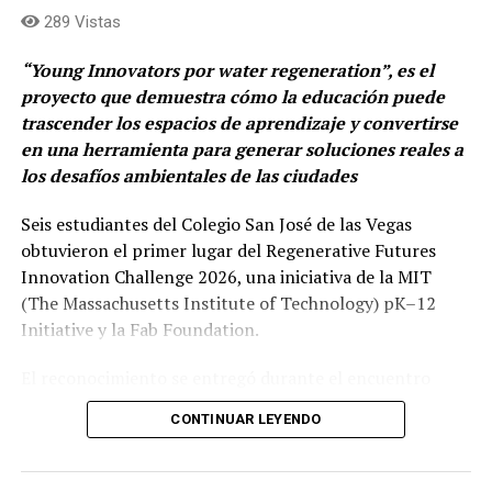
transformación social”,
indicó Daniel Arango Giraldo,
289 Vistas
Gerente Sostenibilidad Corporativa para PwC Colombia.
“Young Innovators por water regeneration”, es el
En el último año, más de 23 mil personas han sido
proyecto que demuestra cómo la educación puede
beneficiarias de esta iniciativa, de las cuales el 71 %
trascender los espacios de aprendizaje y convertirse
logró acceder a oportunidades educativas y laborales
en una herramienta para generar soluciones reales a
que antes estaban limitadas por la falta de conectividad.
los desafíos ambientales de las ciudades
Con este trabajo, Claro reafirma su propósito en
ciudades y municipios como Tunja, Villa de Leyva,
Seis estudiantes del Colegio San José de las Vegas
Bogotá, El Paujil (Caquetá), Soacha, Montería,
obtuvieron el primer lugar del Regenerative Futures
Barranquilla, Cartagena, Santa Marta, Facatativá,
Innovation Challenge 2026, una iniciativa de la MIT
Barichara, Sopó y Cali, donde hoy operan las Salas de
(The Massachusetts Institute of Technology) pK–12
Tecnología.
Initiative y la Fab Foundation.
“Con cada nueva Sala de Tecnología reafirmamos
El reconocimiento se entregó durante el encuentro
nuestro compromiso con la inclusión digital y con el
«FAB26-Boston», considerado como uno de los eventos
CONTINUAR LEYENDO
desarrollo de capacidades en las comunidades. Estos
mundiales más importantes sobre fabricación digital,
espacios nos permiten ampliar el acceso a
tecnología, educación e innovación, que reúne
oportunidades educativas y productivas en un
estudiantes de todo el mundo, maestros, empresarios y