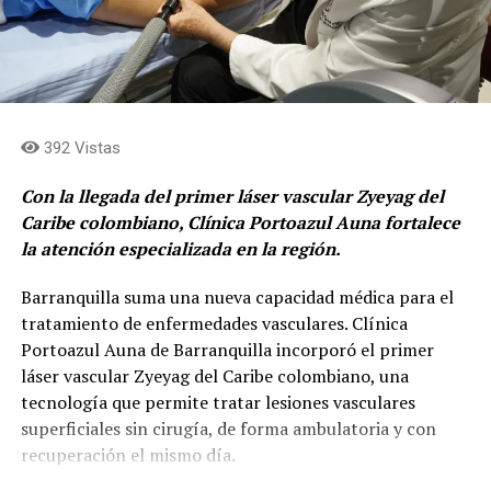
obtuvo el segundo lugar, seguido por Estados Unidos en
el tercer puesto.
El proyecto
La propuesta ganadora, integra ciencia, tecnología,
392 Vistas
naturaleza y comunidad, con un objetivo restaurar las
quebradas de Medellín.
Con la llegada del primer láser vascular Zyeyag del
Caribe colombiano, Clínica Portoazul Auna fortalece
El reconocimiento fue otorgado al proyecto
la atención especializada en la región.
desarrollado por los estudiantes para contribuir a la
regeneración de la quebrada La Volcana, un afluente que
Barranquilla suma una nueva capacidad médica para el
atraviesa el sur del Valle de Aburrá y enfrenta
tratamiento de enfermedades vasculares. Clínica
importantes retos ambientales.
Portoazul Auna de Barranquilla incorporó el primer
láser vascular Zyeyag del Caribe colombiano, una
“Young Innovators por water regeneration”,
es el
tecnología que permite tratar lesiones vasculares
nombre del proyecto nació en MDE Challenge, una
superficiales sin cirugía, de forma ambulatoria y con
estrategia que busca que los jóvenes creen soluciones a
recuperación el mismo día.
diferentes problemáticas de las comunas de Medellín.