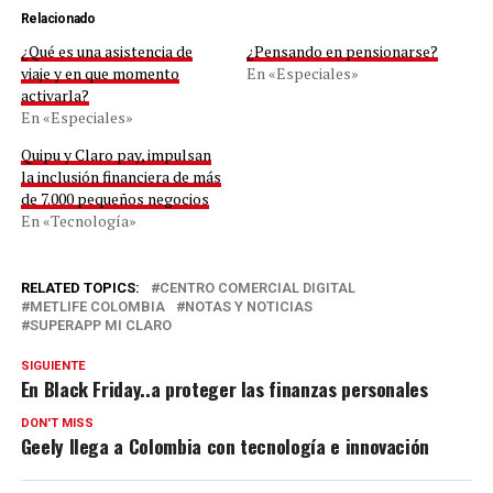
Relacionado
¿Qué es una asistencia de
¿Pensando en pensionarse?
viaje y en que momento
En «Especiales»
activarla?
En «Especiales»
Quipu y Claro pay, impulsan
la inclusión financiera de más
de 7.000 pequeños negocios
En «Tecnología»
RELATED TOPICS:
CENTRO COMERCIAL DIGITAL
METLIFE COLOMBIA
NOTAS Y NOTICIAS
SUPERAPP MI CLARO
SIGUIENTE
En Black Friday..a proteger las finanzas personales
DON'T MISS
Geely llega a Colombia con tecnología e innovación