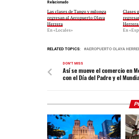
Relacionado
Las clases de Tango y milonga
Clases g
regresan al Aeropuerto Olaya
regresa
Herrera
Herrera
En «Locales»
En «Esp
RELATED TOPICS:
AEROPUERTO OLAYA HERRE
DON'T MISS
Así se mueve el comercio en Me
con el Día del Padre y el Mundia
P