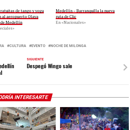
ratuitas de tango y yoga
Medellín – Barranquilla la nueva
n al aeropuerto Olaya
ruta de Clic
 de Medellín
En «Nacionales»
eciales»
RA
CULTURA
EVENTO
NOCHE DE MILONGA
SIGUIENTE
dellín
Despegó Wingo sale
l
ODRÍA INTERESARTE