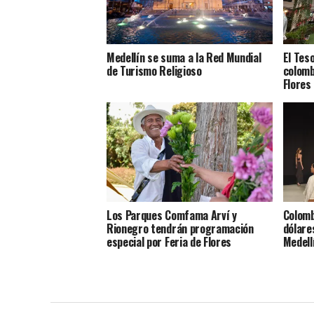
Medellín se suma a la Red Mundial
El Tes
de Turismo Religioso
colomb
Flores
Los Parques Comfama Arví y
Colomb
Rionegro tendrán programación
dólare
especial por Feria de Flores
Medell