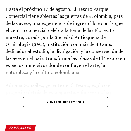
Hasta el próximo 17 de agosto, El Tesoro Parque
Comercial tiene abiertas las puertas de «Colombia, país
de las aves», una experiencia de ingreso libre con la que
el centro comercial celebra la Feria de las Flores. La
muestra, curada por la Sociedad Antioqueña de
Ornitología (SAO), institución con más de 40 años
dedicados al estudio, la divulgación y la conservación de
las aves en el país, transforma las plazas de El Tesoro en
espacios inmersivos donde confluyen el arte, la
naturaleza y la cultura colombiana.
Adriana González, gerente de El Tesoro, explicó el
propósito detrás de esta apuesta. «Sin aves no hay
flores. Por esta razón abrimos nuestra celebración de la
CONTINUAR LEYENDO
Feria de las Flores con ‘Colombia, país de las aves’, una
experiencia asesorada por la Sociedad Antioqueña de
Ornitología, quienes nos guiaron para cumplir nuestro
propósito: diseñar espacios que nos enseñen sobre
ESPECIALES