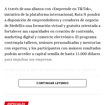
A través de una alianza con «Emprende en TikTok»,
iniciativa de la plataforma internacional, Ruta N pondrá
a disposición de emprendedores y creadores de negocio
de Medellín una formación virtual y gratuita orientada a
fortalecer sus capacidades en creación de contenido,
marketing digital y comercio electrónico. El programa
contempla talleres, sesiones personalizadas y mentorías
con expertos, y los participantes con mejores resultados
podrán acceder a capital semilla de hasta 15.000 dólares
para impulsar sus empresas.
Del 6 al 17 de agosto, Plaza Cines, el pasillo Norte y
Plaza Fuente serán sede de Raíces, la feria artesanal que
La directora de Ruta N, Carolina Londoño, se refirió al
este año contará con México como país invitado, en un
objetivo detrás de esta alianza. «El talento emprendedor
encuentro que reunirá el patrimonio cultural de ambos
necesita herramientas, conocimiento y conexiones que
CONTINUAR LEYENDO
territorios y la presencia de artesanos de diferentes
le permitan convertir las ideas en negocios con
departamentos colombianos.
potencial. Por eso, trabajamos para que cada vez más
personas que crean empresa en Medellín tengan acceso
Por su parte, Plaza Palmas albergará hasta el 17 de
a oportunidades. Desde Ruta N seguimos conectando
ESPECIALES