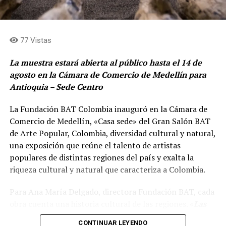
sin costo para aliados VIP. La programación completa
en colaboración con Ruta N. Es un programa de
puede consultarse en eltesoro.com.
aceleración y capacitación para pequeñas y medianas
empresas completamente gratuito, donde podrán
77 Vistas
Comparte el artículo:
acceder a cursos sobre el uso correcto de la plataforma
para crecer su negocio y donde también podrán aplicar
La muestra estará abierta al público hasta el 14 de
a un programa de aceleración donde ganadores y
agosto en la Cámara de Comercio de Medellín para
ganadoras podrán acceder a capital», afirmó el vocero.
Antioquia – Sede Centro
Me gusta esto:
El programa busca que emprendedores y mipymes
La Fundación BAT Colombia inauguró en la Cámara de
incorporen nuevas herramientas de economía digital y
Cargando...
Comercio de Medellín, «Casa sede» del Gran Salón BAT
comercio electrónico para ampliar sus mercados,
de Arte Popular, Colombia, diversidad cultural y natural,
aumentar su visibilidad y sacar mayor provecho de las
una exposición que reúne el talento de artistas
plataformas digitales disponibles. La combinación de
populares de distintas regiones del país y exalta la
formación práctica y acompañamiento especializado
riqueza cultural y natural que caracteriza a Colombia.
también apunta a acelerar la transformación digital del
tejido empresarial local y fortalecer una economía más
Para Ana María Delgado, directora Fundación BAT, cada
competitiva.
obra cuenta una historia cultural de las regiones. «
Las
mejores obras, los artistas empíricos de Colombia que
Con esta iniciativa, Ruta N consolida su papel como
CONTINUAR LEYENDO