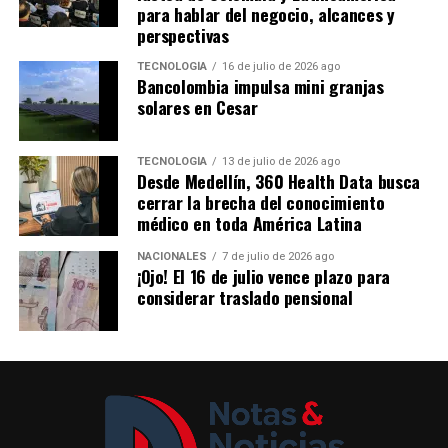
nuevas oportunidades para las personas privadas de la
para hablar del negocio, alcances y
libertad.
perspectivas
Los ganadores
TECNOLOGÍA
16 de julio de 2026 ago
Bancolombia impulsa mini granjas
solares en Cesar
Gran Premio:
Wiler Alexander Gil Rueda, por la
obra
La Rosa Mística
, de la Cárcel y Penitenciaría
TECNOLOGÍA
13 de julio de 2026 ago
con Alta y Media Seguridad de Itagüí.
Desde Medellín, 360 Health Data busca
cerrar la brecha del conocimiento
Mención de Honor:
Jorge Cárdenas Sarabanda,
médico en toda América Latina
por la obra
Historias que cruzan el río Magdalena
,
del Centro Penitenciario de Mediana Seguridad de
NACIONALES
7 de julio de 2026 ago
Puerto Berrío.
¡Ojo! El 16 de julio vence plazo para
considerar traslado pensional
Con este reconocimiento, la Fundación BAT Colombia
reafirma su compromiso con compromiso con la
promoción del arte como un instrumento de inclusión,
dignificación y transformación social, brindando
espacios para que el talento de los artistas populares y
de las personas privadas de la libertad sea reconocido y