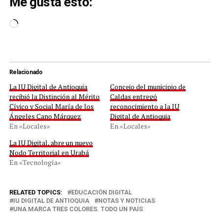
Me gusta esto:
Cargando...
Relacionado
La IU Digital de Antioquia
Concejo del municipio de
recibió la Distinción al Mérito
Caldas entregó
Cívico y Social María de los
reconocimiento a la IU
Ángeles Cano Márquez
Digital de Antioquia
En «Locales»
En «Locales»
La IU Digital, abre un nuevo
Nodo Territorial en Urabá
En «Tecnología»
RELATED TOPICS:
EDUCACIÓN DIGITAL
IU DIGITAL DE ANTIOQUIA
NOTAS Y NOTICIAS
UNA MARCA TRES COLORES. TODO UN PAÍS