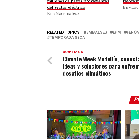
millones de pesos provenientes
reforest
del sector eléctrico
En «Loc
En «Nacionales»
RELATED TOPICS:
EMBALSES
EPM
FENÓM
TEMPORADA SECA
DON'T MISS
Climate Week Medellín, conect
ideas y soluciones para enfren
desafíos climáticos
P