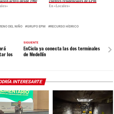
ación activo desde 1980
clientes residenciales de EPM
ales»
En «Locales»
ENO DEL NIÑO
GRUPO EPM
RECURSO HÍDRICO
SIGUIENTE
ará
EnCicla ya conecta las dos terminales
tar los
de Medellín
ODRÍA INTERESARTE