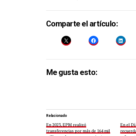
Comparte el artículo:
Me gusta esto:
Relacionado
En 2023, EPM realizó
En el Dí
transferencias por más de 164 mil
recuerd