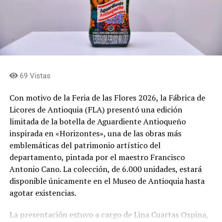
Las fincas que abren sus puertas son: El Reposo, La
Dalia, El Chagualo, La Colina y La Cumbre, donde
encontrarán a los silleteros Jhon Jaime Ramírez, Viviana
Hincapié, Jorge Iván Salazar, Mariana Salazar, Arístides
Ríos, Fredy Ríos, Luis Carlos Ríos, William Ríos, Omar
Zapata, José Miguel Zapata, Hernán Soto, Edgar Soto y
69 Vistas
Yurani Mejía, quienes serán los guías durante el
recorrido.
Con motivo de la Feria de las Flores 2026, la Fábrica de
Licores de Antioquia (FLA) presentó una edición
Durante el recorrido, los visitantes podrán conocer de
limitada de la botella de Aguardiente Antioqueño
cerca el proceso de elaboración de las silletas y las
inspirada en «Horizontes», una de las obras más
historias de las familias que mantienen vivo este oficio.
emblemáticas del patrimonio artístico del
Más de 30 silleteros de Envigado hacen parte de esta
departamento, pintada por el maestro Francisco
tradición y llevarán sus creaciones al tradicional Desfile
Antonio Cano. La colección, de 6.000 unidades, estará
de Silleteros de la Feria de las Flores de Medellín.
disponible únicamente en el Museo de Antioquia hasta
agotar existencias.
Además de la experiencia alrededor de las silletas, las
fincas ofrecerán diferentes opciones gastronómicas,
La presentación estuvo a cargo de Lina Cuartas Ospina,
entre ellas almuerzos, fritos, bebidas y preparaciones