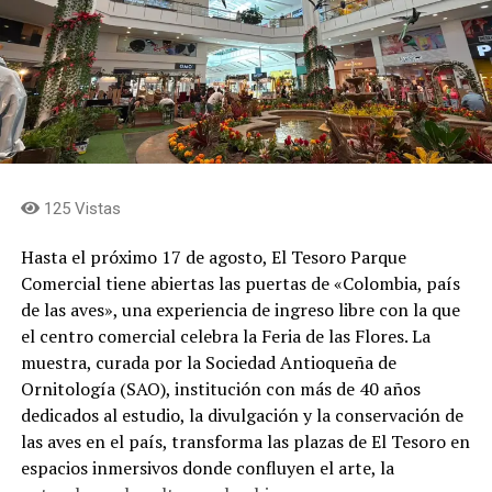
Agradecemos a la Fábrica de Licores y al Gobernador de
Antioquia que depositen en el Museo de Antioquia todas
estas capacidades», indicó.
La producción total de 6.000 botellas se dividirá en tres
variantes de tapa: 2.000 azules, 2.000 rojas y 2.000
verdes. Luis Fernando Bagué Trujillo, gerente de la
Fábrica de Licores de Antioquia, explicó el significado de
125 Vistas
esta apuesta para la compañía. «Nos llena de orgullo
unir dos símbolos que hacen parte del corazón de los
Hasta el próximo 17 de agosto, El Tesoro Parque
antioqueños: Horizontes, una obra emblemática de
Comercial tiene abiertas las puertas de «Colombia, país
nuestro patrimonio cultural, y Aguardiente Antioqueño,
de las aves», una experiencia de ingreso libre con la que
una marca que por más de cien años ha acompañado
el centro comercial celebra la Feria de las Flores. La
nuestras celebraciones y los momentos más
muestra, curada por la Sociedad Antioqueña de
importantes de nuestra historia. Esta edición especial es
Ornitología (SAO), institución con más de 40 años
un homenaje a nuestras raíces y a los valores que nos
dedicados al estudio, la divulgación y la conservación de
definen: el trabajo, la berraquera, la esperanza, la
las aves en el país, transforma las plazas de El Tesoro en
familia y la capacidad de mirar siempre hacia adelante»,
espacios inmersivos donde confluyen el arte, la
afirmó el directivo.