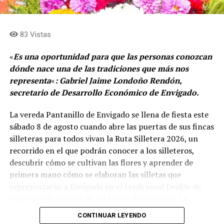
83 Vistas
«
Es una oportunidad para que las personas conozcan
dónde nace una de las tradiciones que más nos
representa
«
: Gabriel Jaime Londoño Rendón,
secretario de Desarrollo Económico de Envigado.
La vereda Pantanillo de Envigado se llena de fiesta este
sábado 8 de agosto cuando abre las puertas de sus fincas
silleteras para todos vivan la Ruta Silletera 2026, un
recorrido en el que podrán conocer a los silleteros,
descubrir cómo se cultivan las flores y aprender de
primera mano cómo se elaboran las silletas que
representarán a Envigado en el tradicional Desfile de
Silleteros de la Feria de las Flores de Medellín. La
jornada también ofrecerá gastronomía, música y otras
CONTINUAR LEYENDO
expresiones de la cultura campesina.