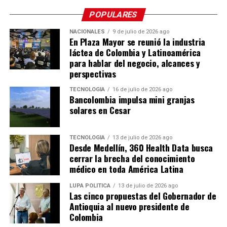
por segundo. Allí, figuras artesanales elaboradas con
con Grupo Niche y Silvestre Dangond.
trabajo que hay detrás de las silletas que llevarán el
impresión 3D y acabados a mano cobran vida entre
POPULARES
nombre de Envigado a la Feria de las Flores.
flores y follajes que recrean su hábitat natural, con
De cara a esta edición de la feria, la Fábrica de Licores de
NACIONALES
9 de julio de 2026 ago
especies como el silfo celeste, el colibrí del sol, la
En Plaza Mayor se reunió la industria
Antioquia proyecta un crecimiento del 19 % en las
Comparte el artículo:
amazilia andina y el colibrí rubí. El recorrido se
láctea de Colombia y Latinoamérica
ventas de Aguardiente Antioqueño en comparación con
para hablar del negocio, alcances y
complementa con una feria comercial de 20 artesanos
2025, cifra con la que busca consolidar a la marca como
perspectivas
tradicionales, con propuestas de joyería en filigrana,
referente de las celebraciones más importantes de los
mochilas wayuu, ruanas de Nobsa, sombreros aguadeños
TECNOLOGÍA
16 de julio de 2026 ago
antioqueños.
Bancolombia impulsa mini granjas
y cerámica del Carmen de Viboral, entre otros oficios.
Me gusta esto:
solares en Cesar
Comparte el artículo:
Cargando...
TECNOLOGÍA
13 de julio de 2026 ago
Desde Medellín, 360 Health Data busca
cerrar la brecha del conocimiento
médico en toda América Latina
Me gusta esto:
LUPA POLÍTICA
13 de julio de 2026 ago
Cargando...
Las cinco propuestas del Gobernador de
Antioquia al nuevo presidente de
Colombia