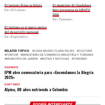
El turismo firma su futuro
El municipio de Guadalupe
En «26 Líneas»
hizo presencia en ANATO
2026
En «Turismo»
El turismo es el nuevo motor
del desarrollo nacional
En «Especiales»
RELATED TOPICS:
CASA MUSEO CLARA ROJAS
CULTURA
FONTUR
MINISTERIO DE COMERCIO INDUSTRIA Y TURISMO
MUNICIPIO DE JARDÍN
NOTAS Y NOTICIAS
TURISMO
SIGUIENTE
EPM abre convocatoria para «Encendamos la Alegría
2025»
DON'T MISS
Alpina, 80 años nutriendo a Colombia
PODRÍA INTERESARTE