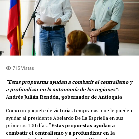
Medellín»
, explico.
Además, de este anuncio, el nuevo mandatario que
asumirá el próximo siete de agosto, anunció que
Medellín será la sede de la Alianza Escudo de las
américas y de ProColombia, que actualmente se
encuentra en Bogotá. La entidad, que hace parte del
Ministerio de Comercio, Industria y Turismo, se encarga
de promover las exportaciones, fomentar la expansión
715 Vistas
de las empresas y de atraer inversión extranjera al
territorio. Igualmente se encarga de posicionar el
“Estas propuestas ayudan a combatir el centralismo y
turismo colombiano y fortalecer la imagen del país a
a profundizar en la autonomía de las regiones”
:
nivel internacional.
A
ndrés Julián Rendón, gobernador de Antioquia
Según el señor De La Espriella, la elección de la ciudad
Como un paquete de victorias tempranas, que le pueden
como la nueva casa de ProColombia se debe a su
ayudar al presidente Abelardo De La Espriella en sus
desarrollo, progreso y emprendimiento.
primeros 100 días.
“Estas propuestas ayudan a
combatir el centralismo y a profundizar en la
Durante el encuentro, que se realizó en Plaza Mayor,