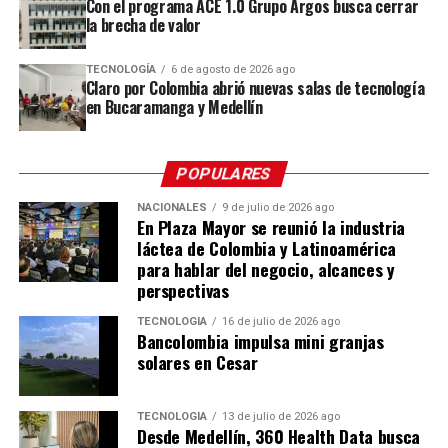
Con el programa ACE 1.0 Grupo Argos busca cerrar
sean los departamentos los que decidan y ejecuten
agregarían a otras investigaciones relacionadas con
la brecha de valor
las inversiones que sus territorios necesitan.
temas como Computadores Futuro, Aguas Vivas,
Bomberos, Fondos Fijos, Buen Comienzo,
TECNOLOGÍA
6 de agosto de 2026 ago
Claro por Colombia abrió nuevas salas de tecnología
infraestructura educativa e Hidroituango, entre otros.
en Bucaramanga y Medellín
Asimismo, recuerda que el Consejo de Estado anuló
recientemente la adjudicación de un contrato por
POPULARES
$70.000 millones para la malla vial de Medellín 2023
por irregularidades en la licitación, decisión que incluye
NACIONALES
9 de julio de 2026 ago
En Plaza Mayor se reunió la industria
la obligación para una exfuncionaria de asumir el 45 %
láctea de Colombia y Latinoamérica
de la multa impuesta.
para hablar del negocio, alcances y
perspectivas
Finalmente, De Bedout hace un llamado a los entes de
TECNOLOGÍA
16 de julio de 2026 ago
control para que estos procesos no prescriban y para
Bancolombia impulsa mini granjas
que, en caso de establecerse responsabilidades, los
solares en Cesar
Seguridad:
«Operación Cazador Antioquia- OCA»
,
responsables respondan ante la justicia y con su
la propuesta que presenta para combatir y
patrimonio. También recuerda que, según afirma, Daniel
neutralizar 19 objetivos de alto valor que delinquen
TECNOLOGÍA
13 de julio de 2026 ago
Quintero llegó al cargo de superintendente de Salud
Desde Medellín, 360 Health Data busca
en el departamento. El objetivo, buscar los
con más de 40 investigaciones penales, fiscales y