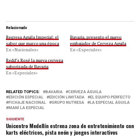
Relacionado
Regresa Aguila Imperial: el
Bavaria, presento el nuevo
sabor que marco una época
embajador de Cerveza Aguila
En «Nacionales»
En «Especiales»
Redd’s Rosé la nueva cerveza
saborizada de Bavaria
En «Especiales»
RELATED TOPICS:
BAVARIA
CERVEZA ÁGUILA
EDICIÓN ESPECIAL
EDICIÓN LIMITADA
EL EQUIPO PERFECTO
FICHAJE NACIONAL
GRUPO NUTRESA
LA ESPECIAL ÁGUILA
MANÍ LA ESPECIAL
SIGUIENTE
Unicentro Medellín estrena zona de entretenimiento con
karts eléctricos, pista neón y juegos interactivos