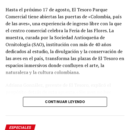
esta apuesta para la compañía. «Nos llena de orgullo
unir dos símbolos que hacen parte del corazón de los
Hasta el próximo 17 de agosto, El Tesoro Parque
antioqueños: Horizontes, una obra emblemática de
Comercial tiene abiertas las puertas de «Colombia, país
nuestro patrimonio cultural, y Aguardiente Antioqueño,
de las aves», una experiencia de ingreso libre con la que
una marca que por más de cien años ha acompañado
el centro comercial celebra la Feria de las Flores. La
nuestras celebraciones y los momentos más
muestra, curada por la Sociedad Antioqueña de
importantes de nuestra historia. Esta edición especial es
Ornitología (SAO), institución con más de 40 años
un homenaje a nuestras raíces y a los valores que nos
dedicados al estudio, la divulgación y la conservación de
definen: el trabajo, la berraquera, la esperanza, la
las aves en el país, transforma las plazas de El Tesoro en
familia y la capacidad de mirar siempre hacia adelante»,
espacios inmersivos donde confluyen el arte, la
afirmó el directivo.
naturaleza y la cultura colombiana.
El empaque también incluye referencias visuales a la
Adriana González, gerente de El Tesoro, explicó el
identidad antioqueña, como la bandera del
propósito detrás de esta apuesta. «Sin aves no hay
departamento y sus paisajes de montaña, además del
flores. Por esta razón abrimos nuestra celebración de la
CONTINUAR LEYENDO
sello «Modo Antioqueño», estrategia de la
Feria de las Flores con ‘Colombia, país de las aves’, una
Administración Departamental orientada a resaltar el
experiencia asesorada por la Sociedad Antioqueña de
orgullo y los valores regionales.
Ornitología, quienes nos guiaron para cumplir nuestro
propósito: diseñar espacios que nos enseñen sobre
ESPECIALES