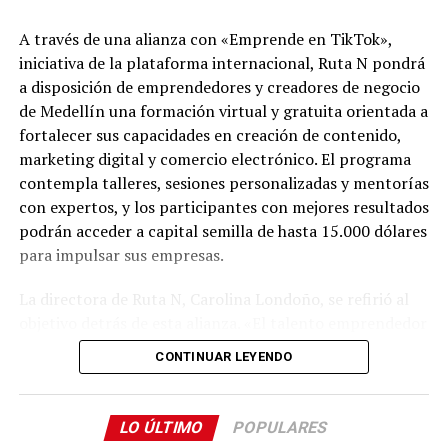
Comparte el artículo:
A través de una alianza con «Emprende en TikTok»,
iniciativa de la plataforma internacional, Ruta N pondrá
a disposición de emprendedores y creadores de negocio
de Medellín una formación virtual y gratuita orientada a
fortalecer sus capacidades en creación de contenido,
Me gusta esto:
marketing digital y comercio electrónico. El programa
contempla talleres, sesiones personalizadas y mentorías
con expertos, y los participantes con mejores resultados
podrán acceder a capital semilla de hasta 15.000 dólares
para impulsar sus empresas.
Del 6 al 17 de agosto, Plaza Cines, el pasillo Norte y
Plaza Fuente serán sede de Raíces, la feria artesanal que
La directora de Ruta N, Carolina Londoño, se refirió al
este año contará con México como país invitado, en un
objetivo detrás de esta alianza. «El talento emprendedor
encuentro que reunirá el patrimonio cultural de ambos
necesita herramientas, conocimiento y conexiones que
CONTINUAR LEYENDO
territorios y la presencia de artesanos de diferentes
le permitan convertir las ideas en negocios con
departamentos colombianos.
potencial. Por eso, trabajamos para que cada vez más
personas que crean empresa en Medellín tengan acceso
LO ÚLTIMO
POPULARES
Por su parte, Plaza Palmas albergará hasta el 17 de
a oportunidades. Desde Ruta N seguimos conectando