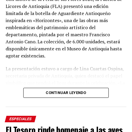
Licores de Antioquia (FLA) presentó una edición
limitada de la botella de Aguardiente Antioqueño
inspirada en «Horizontes», una de las obras más
emblemáticas del patrimonio artístico del
departamento, pintada por el maestro Francisco
Antonio Cano. La colección, de 6.000 unidades, estará
disponible únicamente en el Museo de Antioquia hasta
agotar existencias.
La presentación estuvo a cargo de Lina Cuartas Ospina,
secretaria privada de Antioquia, quien destacó el papel
simbólico que tendrá el licor durante la celebración. «La
feria está en la casa, nosotros somos los anfitriones, el
CONTINUAR LEYENDO
aguardiente es el anfitrión de la feria; tenemos tres
botellas que hoy les presentamos. La gobernación tiene
ahora unos símbolos muy potentes con esta adaptación
de la obra del maestro Cano», afirmó la funcionaria.
ESPECIALES
El Tesoro rinde homenaje a las aves
El nuevo diseño mantiene los elementos característicos