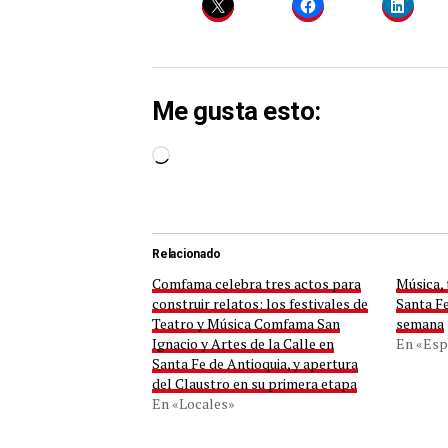
Me gusta esto:
Cargando...
Relacionado
Comfama celebra tres actos para
Música, 
construir relatos: los festivales de
Santa Fe
Teatro y Música Comfama San
semana
Ignacio y Artes de la Calle en
En «Esp
Santa Fe de Antioquia, y apertura
del Claustro en su primera etapa
En «Locales»