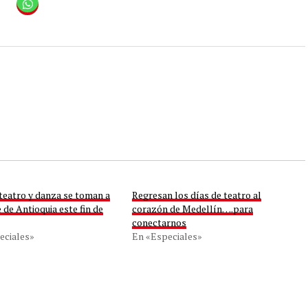
teatro y danza se toman a
Regresan los días de teatro al
 de Antioquia este fin de
corazón de Medellín….para
conectarnos
eciales»
En «Especiales»