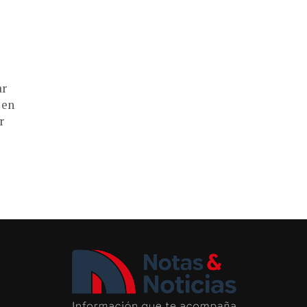
ar
 en
r